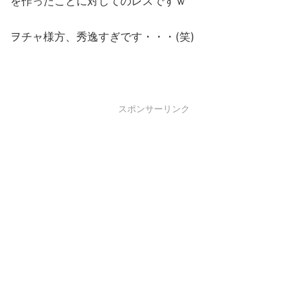
を作ったことに対してのレスですｗ
ヲチャ様方、秀逸すぎです・・・(笑)
スポンサーリンク