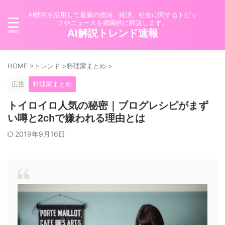
AI技術を活用して最新の政治、経済、社会に関するトピッ
クやニュースを網羅的に解説します。
AI解説トレンド速報
HOME
>
トレンド
>
料理家まとめ
>
広告
料理家まとめ
トイロイロ人気の秘密｜ブログレシピがまず
い噂と2chで嫌われる理由とは
2019年9月16日