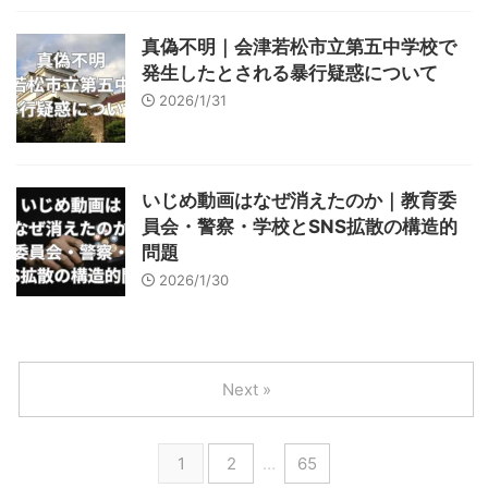
真偽不明｜会津若松市立第五中学校で
発生したとされる暴行疑惑について
2026/1/31
いじめ動画はなぜ消えたのか｜教育委
員会・警察・学校とSNS拡散の構造的
問題
2026/1/30
Next »
1
2
…
65