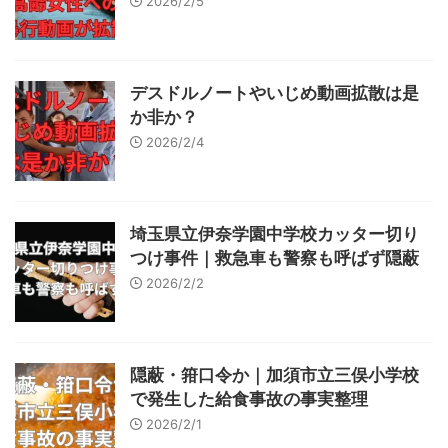
2026/2/5
デスドルノートやいじめ動画拡散は是
か非か？
2026/2/4
埼玉県立伊奈学園中学校カッター切り
つけ事件｜救急車も警察も呼ばず隠蔽
2026/2/2
隠蔽・箝口令か｜加須市立三俣小学校
で発生した給食事故の事実整理
2026/2/1