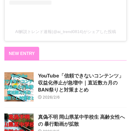
AI解説トレンド速報(@ai_trend0814)がシェアした投稿
NEW ENTRY
YouTube「信頼できないコンテンツ」
収益化停止が急増中｜直近数カ月の
BAN祭りと対策まとめ
2026/2/6
真偽不明 岡山県某中学校生 高齢女性へ
の 暴行動画が拡散