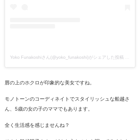
Yoko Funakoshiさん(@yoko_funakoshi)がシェアした投稿
-
201
唇の上のホクロが印象的な美女ですね。
モノトーンのコーディネイトでスタイリッシュな船越さ
ん、5歳の女の子のママでもあります。
全く生活感を感じませんね？