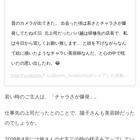
昔のカメラが出てきた。 出会った頃は若さとチャラさが爆
発してたね🤙🏻 ㅤㅤㅤㅤㅤㅤㅤㅤㅤㅤㅤㅤㅤ 元上司だったパパ越は研修先の店長で、私
は今日から宜しくお願い致します。 と頭を下げながらなん
て絵に描いたようなチャラい美容師なんだ。と心の中で呟
いたの思い出したわ。😂
Yoko Funakoshi
さん(@yoko_funakoshi)がシェアした投稿 -
201
若い時のご主人は、「チャラさが爆発」。
仕事先の上司だったとのことで、陽子さんも美容師だった
のでしょうか。
2018年4月には娘さんの七五三の時の様子をアップしてい