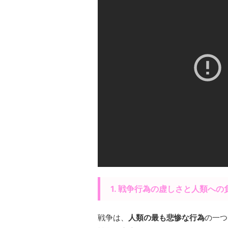
1. 戦争行為の虚しさと人類への
戦争は、
人類の最も悲惨な行為
の一つ