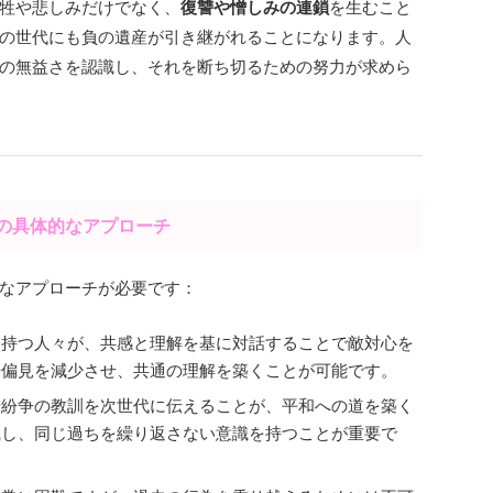
牲や悲しみだけでなく、
復讐や憎しみの連鎖
を生むこと
の世代にも負の遺産が引き継がれることになります。人
の無益さを認識し、それを断ち切るための努力が求めら
めの具体的なアプローチ
なアプローチが必要です：
を持つ人々が、共感と理解を基に対話することで敵対心を
や偏見を減少させ、共通の理解を築くことが可能です。
や紛争の教訓を次世代に伝えることが、平和への道を築く
識し、同じ過ちを繰り返さない意識を持つことが重要で