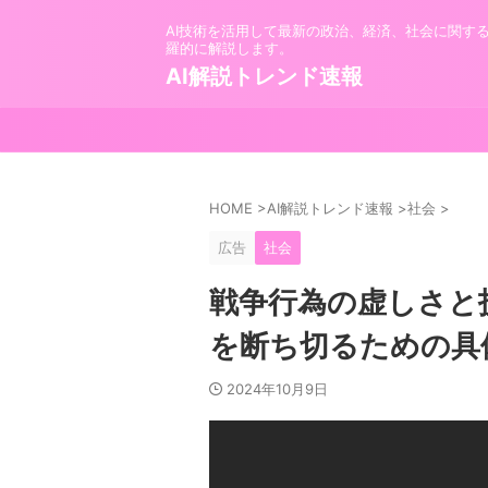
AI技術を活用して最新の政治、経済、社会に関す
羅的に解説します。
AI解説トレンド速報
HOME
>
AI解説トレンド速報
>
社会
>
広告
社会
戦争行為の虚しさと
を断ち切るための具
2024年10月9日