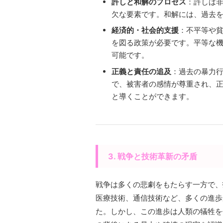
許しと和解のプロセス
：許しは
欠な要素です。和解には、過去
経済的・社会的支援
：不平等や
を図る政策が必要です。平等な
可能です。
正義と責任の追及
：過去の暴力
で、被害者の感情が尊重され、
と導くことができます。
3. 戦争と技術革新の矛盾
戦争は多くの悲劇をもたらす一方で、
医療技術、通信技術など、多くの進歩
た。しかし、この進歩は人類の犠牲を