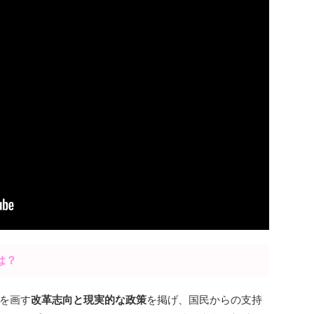
は？
を画す
改革志向と現実的な政策
を掲げ、国民からの支持