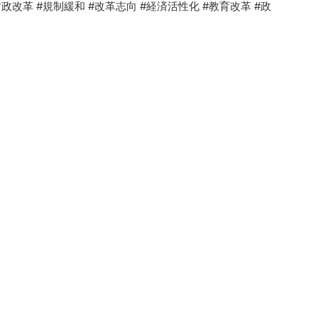
財政改革 #規制緩和 #改革志向 #経済活性化 #教育改革 #政