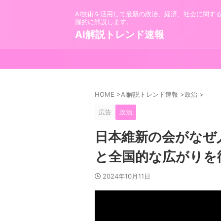
AI技術を活用して最新の政治、経済、社会に関す
羅的に解説します。
AI解説トレンド速報
HOME
>
AI解説トレンド速報
>
政治
>
広告
政治
日本維新の会がなぜ
と全国的な広がりを
2024年10月11日