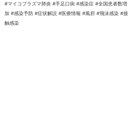
#マイコプラズマ肺炎 #手足口病 #感染症 #全国患者数増
加 #感染予防 #症状解説 #医療情報 #風邪 #飛沫感染 #接
触感染