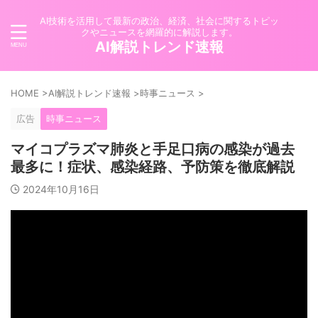
AI技術を活用して最新の政治、経済、社会に関するトピッ
クやニュースを網羅的に解説します。
AI解説トレンド速報
HOME
>
AI解説トレンド速報
>
時事ニュース
>
広告
時事ニュース
マイコプラズマ肺炎と手足口病の感染が過去
最多に！症状、感染経路、予防策を徹底解説
2024年10月16日