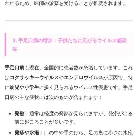
われるため、医師の診察を受けることが推奨されます。
3. 手足口病の増加：子供たちに広がるウイルス感染
症
手足口病
も現在、全国的に患者数が急増しています。これ
は
コクサッキーウイルス
や
エンテロウイルス
が原因で、特
に
幼児
や
小学生
に多く見られるウイルス性疾患です。手足
口病の主な症状には次のものが含まれます：
発熱
：通常は軽度の発熱が見られますが、発疹が出る
前に起こることが多いです。
発疹や水疱
：口の中や手のひら、足の裏に小さな水疱