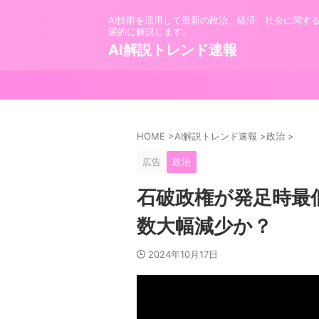
AI技術を活用して最新の政治、経済、社会に関す
羅的に解説します。
AI解説トレンド速報
HOME
>
AI解説トレンド速報
>
政治
>
広告
政治
石破政権が発足時最
数大幅減少か？
2024年10月17日