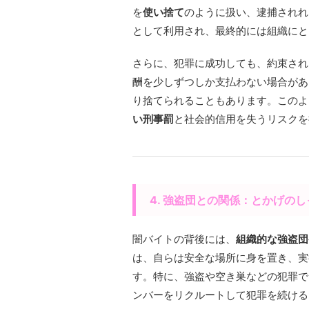
を
使い捨て
のように扱い、逮捕されれ
として利用され、最終的には組織にと
さらに、犯罪に成功しても、約束され
酬を少しずつしか支払わない場合があ
り捨てられることもあります。このよ
い刑事罰
と社会的信用を失うリスクを
4. 強盗団との関係：とかげの
闇バイトの背後には、
組織的な強盗団
は、自らは安全な場所に身を置き、実
す。特に、強盗や空き巣などの犯罪で
ンバーをリクルートして犯罪を続ける