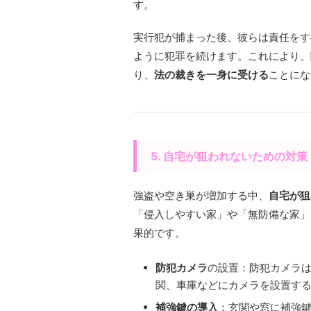
す。
実行犯が捕まった後、彼らは責任をす
ように犯罪を続けます。これにより、
り、
法の裁きを一身に受ける
ことにな
5. 自宅が狙われないための対策
強盗や空き巣が増加する中、
自宅が狙
「侵入しやすい家」や「無防備な家」
果的です。
防犯カメラ
の設置：防犯カメラ
関、車庫などにカメラを設置す
補強鍵の導入
：玄関や窓に補強