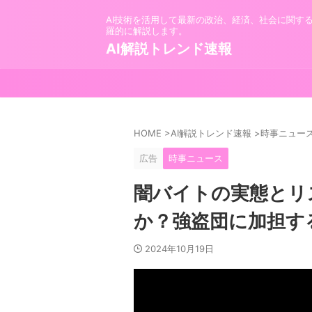
AI技術を活用して最新の政治、経済、社会に関す
羅的に解説します。
AI解説トレンド速報
HOME
>
AI解説トレンド速報
>
時事ニュー
広告
時事ニュース
闇バイトの実態とリ
か？強盗団に加担す
2024年10月19日