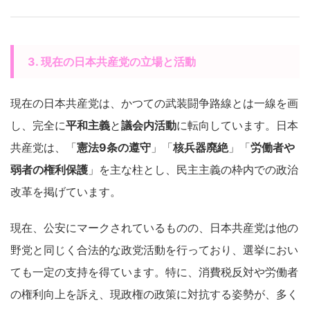
3. 現在の日本共産党の立場と活動
現在の日本共産党は、かつての武装闘争路線とは一線を画
し、完全に
平和主義
と
議会内活動
に転向しています。日本
共産党は、「
憲法9条の遵守
」「
核兵器廃絶
」「
労働者や
弱者の権利保護
」を主な柱とし、民主主義の枠内での政治
改革を掲げています。
現在、公安にマークされているものの、日本共産党は他の
野党と同じく合法的な政党活動を行っており、選挙におい
ても一定の支持を得ています。特に、消費税反対や労働者
の権利向上を訴え、現政権の政策に対抗する姿勢が、多く