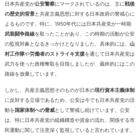
日本共産党が
公安警察
にマークされているのは、主に
戦後
の歴史的背景
と共産主義思想に対する日本政府の警戒心に
よるものです。特に、1950年代には日本共産党が一時期
武装闘争路線
を取ったことがあり、この時期の活動が公安
の監視対象となるきっかけとなりました。具体的には、
山
村工作隊
や
労働者のストライキ支援
を通じて日本共産党は
武力を使った政権奪取を目指しましたが、最終的にはこの
路線を放棄しています。
しかし、共産主義思想そのものが日本の
現行資本主義体制
に反対する立場であるため、公安は今でも日本共産党の活
動を
国家体制への脅威
として警戒し続けています。公安
は、特に日本共産党の組織構造や資金の流れ、関係する市
民運動に関して注意深く監視していると言われています。