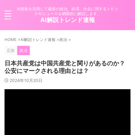
AI技術を活用して最新の政治、経済、社会に関するトピッ
クやニュースを網羅的に解説します。
AI解説トレンド速報
HOME
>
AI解説トレンド速報
>
政治
>
広告
政治
日本共産党は中国共産党と関りがあるのか？
公安にマークされる理由とは？
2024年10月20日