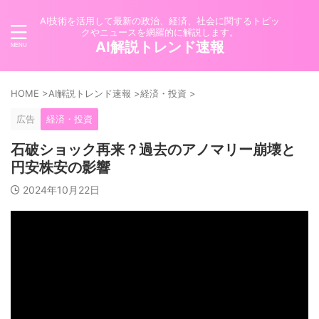
AI技術を活用して最新の政治、経済、社会に関するトピッ
クやニュースを網羅的に解説します。
AI解説トレンド速報
HOME
>
AI解説トレンド速報
>
経済・投資
>
広告
経済・投資
石破ショック再来？過去のアノマリー崩壊と
円安株安の影響
2024年10月22日