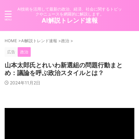
AI技術を活用して最新の政治、経済、社会に関するトピッ
クやニュースを網羅的に解説します。
AI解説トレンド速報
HOME
>
AI解説トレンド速報
>
政治
>
広告
政治
山本太郎氏とれいわ新選組の問題行動まと
め：議論を呼ぶ政治スタイルとは？
2024年11月2日