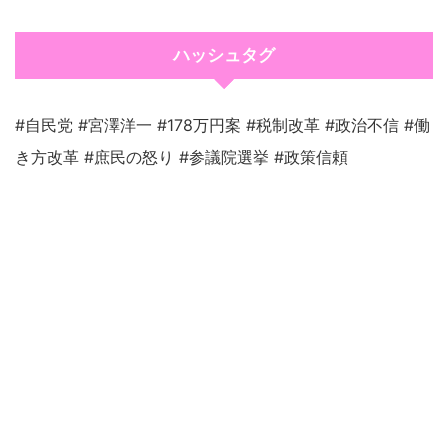
ハッシュタグ
#自民党 #宮澤洋一 #178万円案 #税制改革 #政治不信 #働
き方改革 #庶民の怒り #参議院選挙 #政策信頼