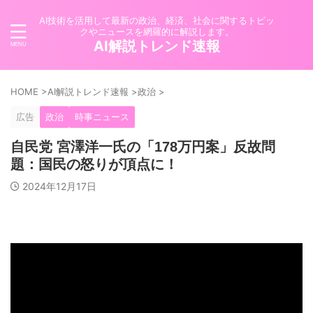
AI技術を活用して最新の政治、経済、社会に関するトピッ
クやニュースを網羅的に解説します。
AI解説トレンド速報
HOME
>
AI解説トレンド速報
>
政治
>
広告
政治
時事ニュース
自民党 宮澤洋一氏の「178万円案」反故問
題：国民の怒りが頂点に！
2024年12月17日