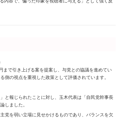
る内容で、偏った印象を視聴者に与える」として強く反
場
万円まで引き上げる案を提案し、与党との協議を進めてい
する側の視点を重視した政策として評価されています。
た」と報じられたことに対し、玉木代表は「自民党幹事長
反論しました。
民主党を弱い立場に見せかけるものであり、バランスを欠
。