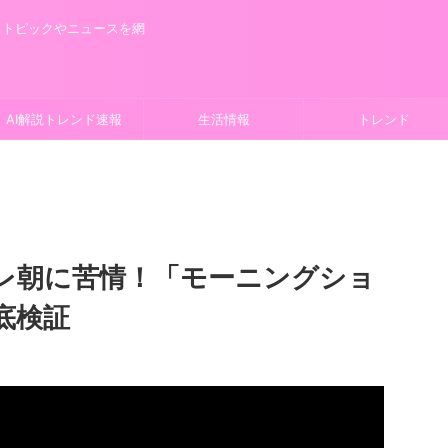
るトピックやニュースを網
AI解説トレンド速報
生活情報
トレンド
レ朝に苦情！「モーニングショ
底検証