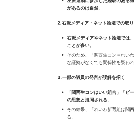
左派運動に参加した経験のある
があるのは自然
。
2. 右派メディア・ネット論壇での取
右派メディアやネット論壇では
ことが多い
。
そのため、「関西生コン＝れい
な証拠がなくても関係性を疑わ
3. 一部の議員の発言が誤解を招く
「関西生コンはいい組合」「ピ
の思想と混同される
。
その結果、「れいわ新選組は関
る。