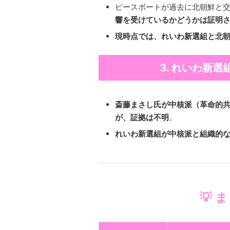
ピースボートが過去に北朝鮮と
響を受けているかどうかは証明
現時点では、れいわ新選組と北
3. れいわ新
斎藤まさし氏が中核派（革命的
が、証拠は不明
。
れいわ新選組が中核派と組織的
💡 