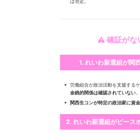
は否定。
⚠️ 確証が
1. れいわ新選組が
労働組合が政治活動を支援する
金銭的関係は確認されていない
関西生コンが特定の政治家に資
2. れいわ新選組がピー