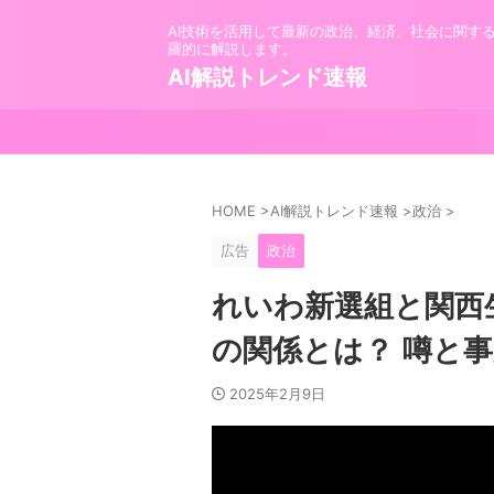
AI技術を活用して最新の政治、経済、社会に関す
羅的に解説します。
AI解説トレンド速報
HOME
>
AI解説トレンド速報
>
政治
>
広告
政治
れいわ新選組と関西
の関係とは？ 噂と
2025年2月9日