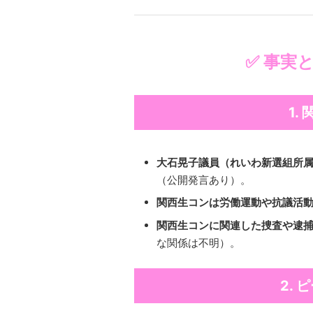
✅ 事実
1.
大石晃子議員（れいわ新選組所
（公開発言あり）。
関西生コンは労働運動や抗議活
関西生コンに関連した捜査や逮
な関係は不明）。
2.