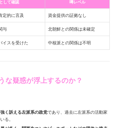
として確認
噂レベル
肯定的に言及
資金提供の証拠なし
関与
北朝鮮との関係は未確定
バイスを受けた
中核派との関係は不明
ような疑惑が浮上するのか？
を強く訴える左派系の政党
であり、過去に左派系の活動家
がいる。