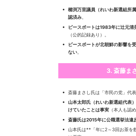
櫛渕万里議員（れいわ新選組所
認済み
。
ピースボートは1983年に辻元
（公的記録あり）。
ピースボートが北朝鮮の影響を
ない
。
3. 斎藤
斎藤まさし氏は「市民の党」代
山本太郎氏（れいわ新選組代表）
けていたことは事実
（本人も認
斎藤氏は2015年に公職選挙法
山本氏は**「年に2～3回お茶