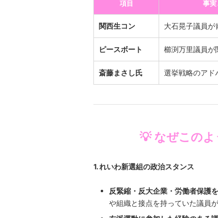
項目
事実
関西生コン
大石晃子議員が
ピースボート
櫛渕万里議員が
斎藤まさし氏
選挙戦略のアド
💡 なぜこの
1. れいわ新選組の政治スタンス
反緊縮・反大企業・労働者保護
や組織と接点を持っていた議員