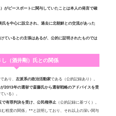
属）がピースボートに関与していたことは本人の発言で確
清美氏を中心に設立され、過去に北朝鮮との交流があった
受けているとの主張はあるが、公的に証明されたものでは
まさし（酒井剛）氏との関係
表であり、
左派系の政治活動家
である（公的記録あり）。
が2013年の選挙で斎藤氏から選挙戦略のアドバイスを受
めている）。
違反で有罪判決を受け、公民権停止
（公的記録に基づく）。
を飲む程度の関係」**と説明しており、それ以上の深い関与