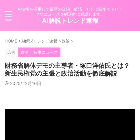
AI技術を活用して最新の政治、経済、社会に関するトピッ
クやニュースを網羅的に解説します。
AI解説トレンド速報
HOME
>
AI解説トレンド速報
>
政治
>
広告
政治
時事ニュース
財務省解体デモの主導者・塚口洋佑氏とは？
新生民権党の主張と政治活動を徹底解説
2025年2月16日