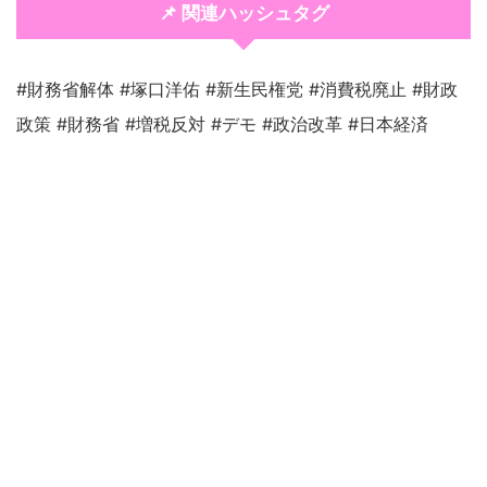
📌 関連ハッシュタグ
#財務省解体 #塚口洋佑 #新生民権党 #消費税廃止 #財政
政策 #財務省 #増税反対 #デモ #政治改革 #日本経済