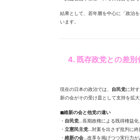
結果として、若年層を中心に「政治を
います。
4. 既存政党との差
現在の日本の政治では、
自民党
に対す
新の会がその受け皿として支持を拡大
◼︎維新の会と他党の違い
・
自民党
…長期政権による既得権益化
・
立憲民主党
…対案を出さず批判に終
・
維新の会
…改革を掲げつつ実行力が