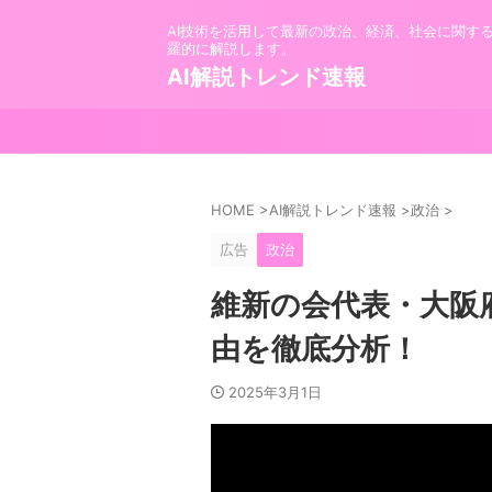
AI技術を活用して最新の政治、経済、社会に関す
羅的に解説します。
AI解説トレンド速報
HOME
>
AI解説トレンド速報
>
政治
>
広告
政治
維新の会代表・大阪
由を徹底分析！
2025年3月1日