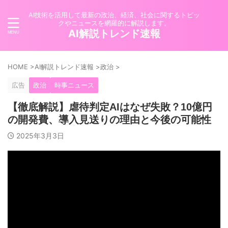
AI技術を活用して最新の政治、経済、社会に関するトピッ
クやニュースを網羅的に解説します。
AI解説トレンド速報
HOME
>
AI解説トレンド速報
>
政治
>
広告
政治
時事ニュース
【徹底解説】虐待判定AIはなぜ失敗？10億円
の開発費、導入見送りの理由と今後の可能性
2025年3月3日