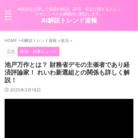
AI技術を活用して最新の政治、経済、社会に関するトピッ
クやニュースを網羅的に解説します。
AI解説トレンド速報
HOME
>
AI解説トレンド速報
>
政治
>
広告
政治
時事ニュース
池戸万作とは？ 財務省デモの主催者であり経
済評論家！ れいわ新選組との関係も詳しく解
説！
2025年3月16日