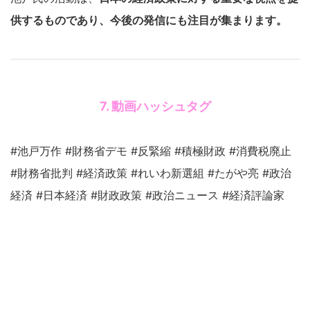
供するものであり、今後の発信にも注目が集まります。
7. 動画ハッシュタグ
#池戸万作 #財務省デモ #反緊縮 #積極財政 #消費税廃止
#財務省批判 #経済政策 #れいわ新選組 #たがや亮 #政治
経済 #日本経済 #財政政策 #政治ニュース #経済評論家