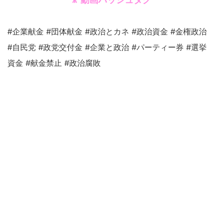
🎥 動画ハッシュタグ
#企業献金 #団体献金 #政治とカネ #政治資金 #金権政治
#自民党 #政党交付金 #企業と政治 #パーティー券 #選挙
資金 #献金禁止 #政治腐敗