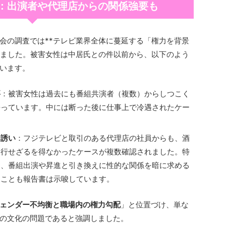
：出演者や代理店からの関係強要も
会の調査では**テレビ業界全体に蔓延する「権力を背景
出ました。被害女性は中居氏との件以前から、以下のよう
います。
要
：被害女性は過去にも番組共演者（複数）からしつこく
語っています。中には断った後に仕事上で冷遇されたケー
な誘い
：フジテレビと取引のある代理店の社員からも、酒
同行せざるを得なかったケースが複数確認されました。特
て、番組出演や昇進と引き換えに性的な関係を暗に求める
たことも報告書は示唆しています。
ェンダー不均衡と職場内の権力勾配
」と位置づけ、単な
の文化の問題であると強調しました。