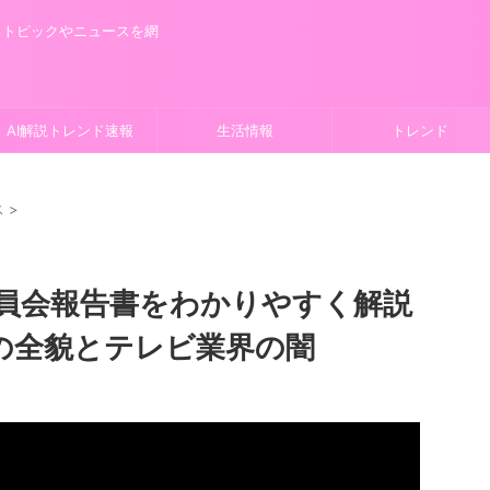
るトピックやニュースを網
AI解説トレンド速報
生活情報
トレンド
ス
>
員会報告書をわかりやすく解説
題の全貌とテレビ業界の闇