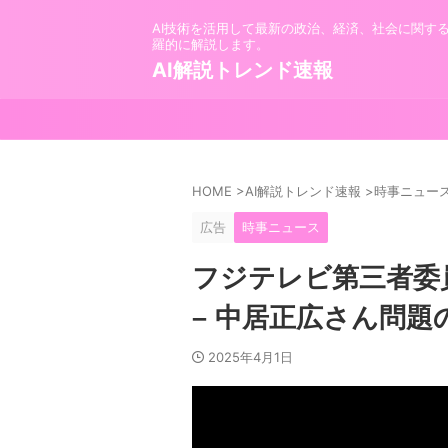
AI技術を活用して最新の政治、経済、社会に関す
羅的に解説します。
AI解説トレンド速報
HOME
>
AI解説トレンド速報
>
時事ニュー
広告
時事ニュース
フジテレビ第三者委
– 中居正広さん問
2025年4月1日