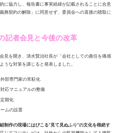
的に協力し、報告書に事実経緯が記載されることに合意
義務契約の解除」に同意せず、委員会への直接の聴取に
の記者会見と今後の改革
会見を開き、清水賢治社長が「会社としての責任を痛感
ような対策を講じると発表しました。
と外部専門家の常駐化
時対応マニュアルの整備
の定期化
チームの設置
組制作の現場にはびこる“見て見ぬふり”の文化を根絶す
応じてフジテレビは、社外からの監視機能として人権監