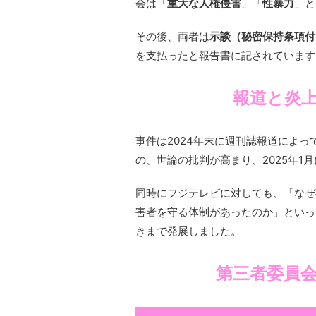
会は「
重大な人権侵害
」「
性暴力
」と
その後、両者は
示談（秘密保持条項付
を支払ったと報告書に記されています
報道と炎
事件は2024年末に週刊誌報道によ
の、世論の批判が高まり、2025年1
同時にフジテレビに対しても、「なぜ
害者を守る体制があったのか」といっ
きまで発展しました。
第三者委員