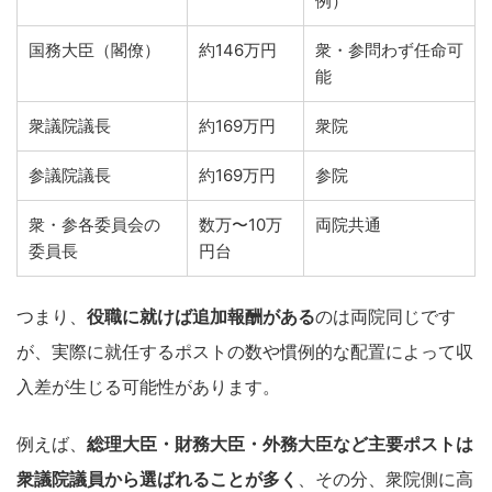
例）
国務大臣（閣僚）
約146万円
衆・参問わず任命可
能
衆議院議長
約169万円
衆院
参議院議長
約169万円
参院
衆・参各委員会の
数万〜10万
両院共通
委員長
円台
つまり、
役職に就けば追加報酬がある
のは両院同じです
が、実際に就任するポストの数や慣例的な配置によって収
入差が生じる可能性があります。
例えば、
総理大臣・財務大臣・外務大臣など主要ポストは
衆議院議員から選ばれることが多く
、その分、衆院側に高