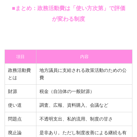
■まとめ：政務活動費は「使い方次第」で評価
が変わる制度
項目
内容
政務活動費
地方議員に支給される政策活動のための公
とは
費
財源
税金（自治体の一般財源）
使い道
調査、広報、資料購入、会議など
問題点
不透明支出、私的流用、制度の甘さ
廃止論
是非あり。ただし制度改善による継続も有