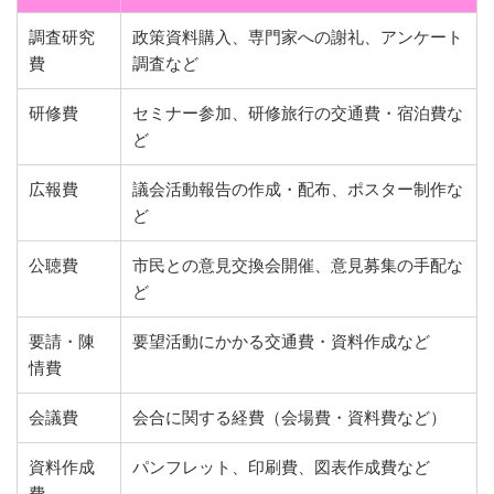
調査研究
政策資料購入、専門家への謝礼、アンケート
費
調査など
研修費
セミナー参加、研修旅行の交通費・宿泊費な
ど
広報費
議会活動報告の作成・配布、ポスター制作な
ど
公聴費
市民との意見交換会開催、意見募集の手配な
ど
要請・陳
要望活動にかかる交通費・資料作成など
情費
会議費
会合に関する経費（会場費・資料費など）
資料作成
パンフレット、印刷費、図表作成費など
費