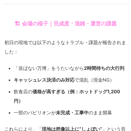
🏗️ 会場の様子｜完成度・混雑・運営の課題
初日の現地では以下のようなトラブル・課題が報告されま
した：
「並ばない万博」をうたいながら
2時間待ちの大行列
キャッシュレス決済のみ対応
で混乱（現金NG）
飲食店の
価格が高すぎる（例：ホットドッグ1,200
円）
一部のパビリオンが
未完成・工事中
のまま開幕
これらにより、「
現地は想像以上に“しょぼい”
」という否