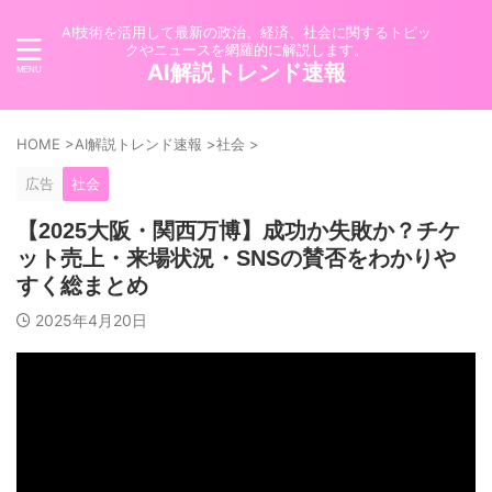
AI技術を活用して最新の政治、経済、社会に関するトピッ
クやニュースを網羅的に解説します。
AI解説トレンド速報
HOME
>
AI解説トレンド速報
>
社会
>
広告
社会
【2025大阪・関西万博】成功か失敗か？チケ
ット売上・来場状況・SNSの賛否をわかりや
すく総まとめ
2025年4月20日