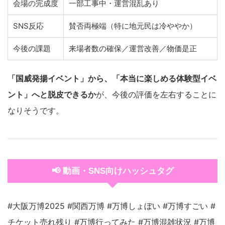
会場の完成度
一部工事中・運営混乱あり
SNS反応
賛否両極端（特に地元民は冷ややか）
今後の課題
来場者数の確保／運営改善／物価是正
「国威発揚イベント」から、「本当に楽しめる体験型イベ
ント」へと脱皮できるか
が、今後の評価を左右することに
なりそうです。
📢 動画・SNS向けハッシュタグ
#大阪万博2025 #関西万博 #万博しょぼい #万博すごい #
チケット売れ残り #万博行ってみた #万博混雑状況 #万博