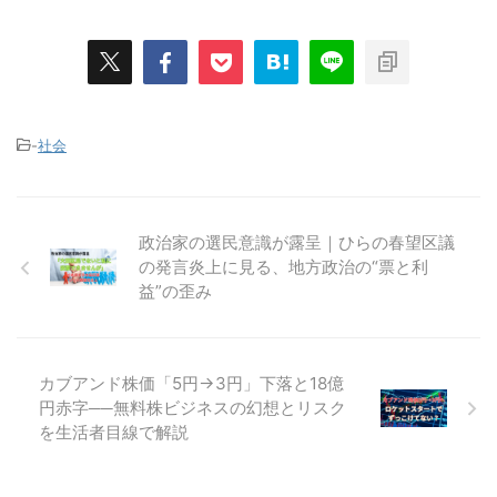
-
社会
政治家の選民意識が露呈｜ひらの春望区議
の発言炎上に見る、地方政治の“票と利
益”の歪み
カブアンド株価「5円→3円」下落と18億
円赤字──無料株ビジネスの幻想とリスク
を生活者目線で解説