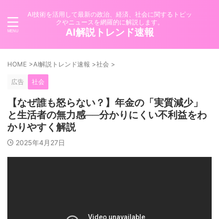
AI技術を活用して最新の政治、経済、社会に関するトピッ
クやニュースを網羅的に解説します。
AI解説トレンド速報
HOME
>
AI解説トレンド速報
>
社会
>
広告
社会
【なぜ誰も怒らない？】年金の「実質減少」
と生活者の無力感──分かりにくい不利益をわ
かりやすく解説
2025年4月27日