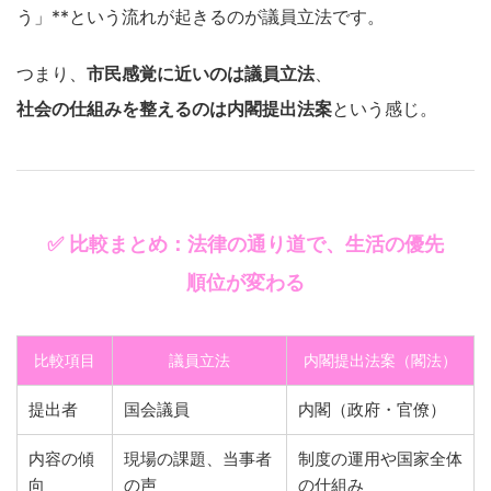
う」**という流れが起きるのが議員立法です。
つまり、
市民感覚に近いのは議員立法
、
社会の仕組みを整えるのは内閣提出法案
という感じ。
✅ 比較まとめ：法律の通り道で、生活の優先
順位が変わる
比較項目
議員立法
内閣提出法案（閣法）
提出者
国会議員
内閣（政府・官僚）
内容の傾
現場の課題、当事者
制度の運用や国家全体
向
の声
の仕組み