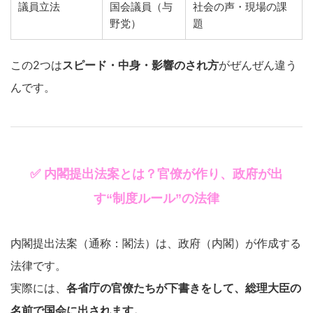
議員立法
国会議員（与
社会の声・現場の課
野党）
題
この2つは
スピード・中身・影響のされ方
がぜんぜん違う
んです。
✅ 内閣提出法案とは？官僚が作り、政府が出
す“制度ルール”の法律
内閣提出法案（通称：閣法）は、政府（内閣）が作成する
法律です。
実際には、
各省庁の官僚たちが下書きをして、総理大臣の
名前で国会に出されます。