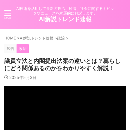
AI技術を活用して最新の政治、経済、社会に関するトピッ
クやニュースを網羅的に解説します。
AI解説トレンド速報
HOME
>
AI解説トレンド速報
>
政治
>
広告
政治
議員立法と内閣提出法案の違いとは？暮らし
にどう関係あるのかをわかりやすく解説！
2025年5月3日