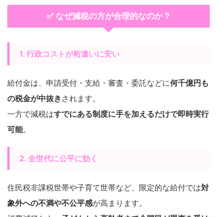
✅ なぜ減税の方が合理的なのか？
1. 行政コストが桁違いに安い
給付金は、申請受付・支給・審査・委託などに
何千億円も
の税金が中抜き
されます。
一方で減税は
すでにある制度に手を加えるだけで即時実行
可能
。
2. 全世代に公平に効く
住民税非課税世帯や子育て世帯など、限定的な給付では
対
象外への不満や不公平感
が高まります。