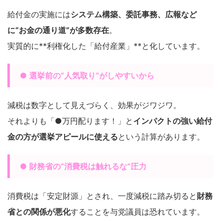
給付金の実施には
システム構築、委託事務、広報など
に“お金の通り道”が多数存在
。
実質的に**利権化した「給付産業」**と化しています。
● 選挙前の“人気取り”がしやすいから
減税は数字として見えづらく、効果がジワジワ。
それよりも「●万円配ります！」と
インパクトの強い給付
金の方が選挙アピールに使える
という計算があります。
● 財務省の“消費税は触れるな”圧力
消費税は「安定財源」とされ、一度減税に踏み切ると
財務
省との関係が悪化
することを与党議員は恐れています。