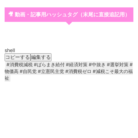
🎥 動画・記事用ハッシュタグ（末尾に直接追記用）
shell
コピーする
編集する
#
消費税減税
#ばらまき給付 #経済対策 #中抜き #選挙対策 #
物価高 #自民党 #立憲民主党 #消費税ゼロ #減税こそ最大の福
祉