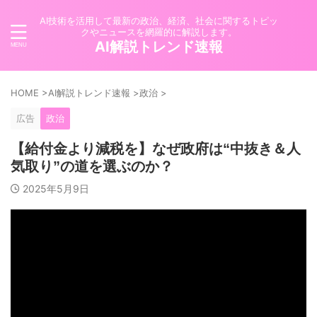
AI技術を活用して最新の政治、経済、社会に関するトピッ
クやニュースを網羅的に解説します。
AI解説トレンド速報
HOME
>
AI解説トレンド速報
>
政治
>
広告
政治
【給付金より減税を】なぜ政府は“中抜き＆人
気取り”の道を選ぶのか？
2025年5月9日