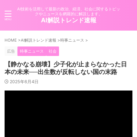
AI技術を活用して最新の政治、経済、社会に関するトピッ
クやニュースを網羅的に解説します。
AI解説トレンド速報
HOME
>
AI解説トレンド速報
>
時事ニュース
>
広告
時事ニュース
社会
【静かなる崩壊】少子化が止まらなかった日
本の未来──出生数が反転しない国の末路
2025年6月4日