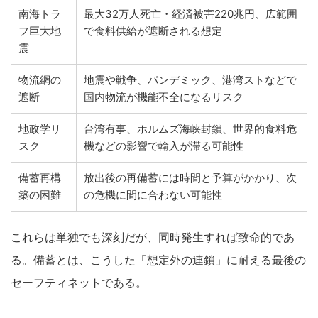
南海トラ
最大32万人死亡・経済被害220兆円、広範囲
フ巨大地
で食料供給が遮断される想定
震
物流網の
地震や戦争、パンデミック、港湾ストなどで
遮断
国内物流が機能不全になるリスク
地政学リ
台湾有事、ホルムズ海峡封鎖、世界的食料危
スク
機などの影響で輸入が滞る可能性
備蓄再構
放出後の再備蓄には時間と予算がかかり、次
築の困難
の危機に間に合わない可能性
これらは単独でも深刻だが、同時発生すれば致命的であ
る。備蓄とは、こうした「想定外の連鎖」に耐える最後の
セーフティネットである。