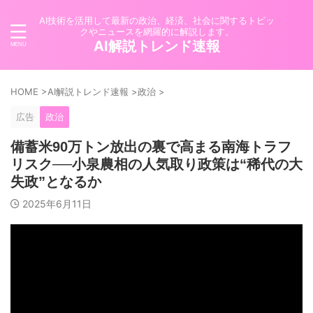
AI技術を活用して最新の政治、経済、社会に関するトピッ
クやニュースを網羅的に解説します。
AI解説トレンド速報
HOME
>
AI解説トレンド速報
>
政治
>
広告
政治
備蓄米90万トン放出の裏で高まる南海トラフ
リスク──小泉農相の人気取り政策は“稀代の大
失政”となるか
2025年6月11日