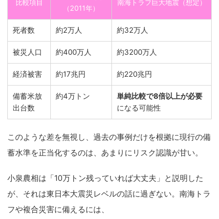
比較項目
南海トラフ巨大地震（想定）
（2011年）
死者数
約2万人
約32万人
被災人口
約400万人
約3200万人
経済被害
約17兆円
約220兆円
備蓄米放
約4万トン
単純比較で8倍以上が必要
出台数
になる可能性
このような差を無視し、過去の事例だけを根拠に現行の備
蓄水準を正当化するのは、あまりにリスク認識が甘い。
小泉農相は「10万トン残っていれば大丈夫」と説明した
が、それは東日本大震災レベルの話に過ぎない。南海トラ
フや複合災害に備えるには、