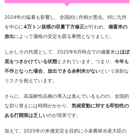
2024年の猛暑も影響し、全国的に作柄が悪化。特に九州
を中心に
4万トン規模の収量下方修正
が行われ、
備蓄米の
放出
によって価格の安定を図る事態となりました。
しかしその代償として、2025年6月時点での備蓄米は
ほぼ
底をつきかけている状態
とされています。つまり、
今年も
不作となった場合、放出できる余剰米がない
という深刻な
リスクを抱えています。
さらに、高温耐性品種の導入は進んでいるものの、全国的
な切り替えには時間がかかり、
気候変動に対する即効性の
ある打開策は乏しい
のが現実です。
加えて、2025年の米価安定を目的に小泉農林水産大臣の