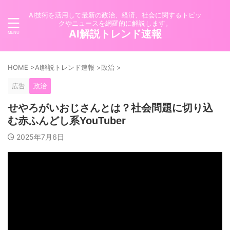
AI技術を活用して最新の政治、経済、社会に関するトピッ
クやニュースを網羅的に解説します。
AI解説トレンド速報
HOME
>
AI解説トレンド速報
>
政治
>
広告
政治
せやろがいおじさんとは？社会問題に切り込
む赤ふんどし系YouTuber
2025年7月6日