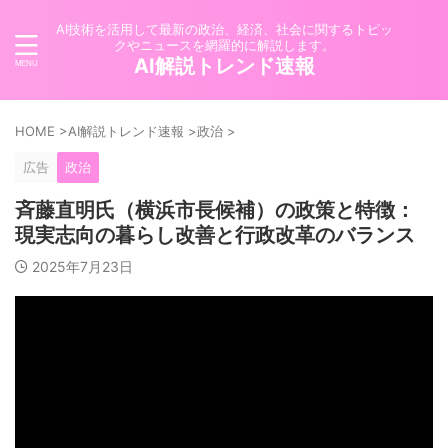
AI技術を活用して最新の政治、経済、社会に関するトピッ
クやニュースを網羅的に解説します。
AI解説トレンド速報
HOME
>
AI解説トレンド速報
>
政治
>
広告
政治
斉藤直明氏（横浜市長候補）の政策と特徴：
現実志向の暮らし改善と行政改革のバランス
2025年7月23日