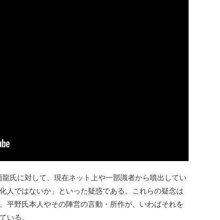
野雨龍氏に対して、現在ネット上や一部識者から噴出してい
化人ではないか」といった疑惑である。これらの疑念は
、平野氏本人やその陣営の言動・所作が、いわばそれを
ている。