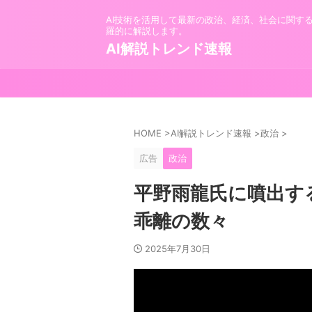
AI技術を活用して最新の政治、経済、社会に関す
羅的に解説します。
AI解説トレンド速報
HOME
>
AI解説トレンド速報
>
政治
>
広告
政治
平野雨龍氏に噴出す
乖離の数々
2025年7月30日