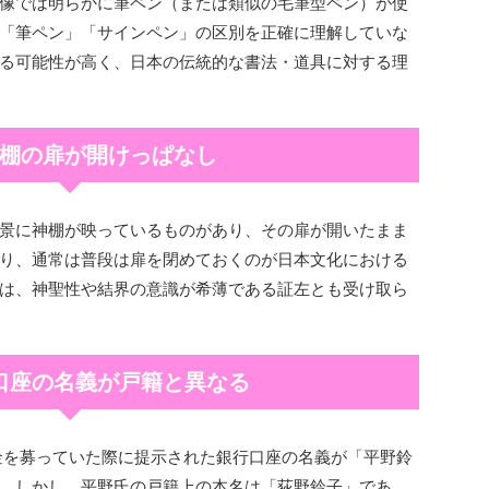
像では明らかに筆ペン（または類似の毛筆型ペン）が使
「筆ペン」「サインペン」の区別を正確に理解していな
る可能性が高く、日本の伝統的な書法・道具に対する理
 神棚の扉が開けっぱなし
景に神棚が映っているものがあり、その扉が開いたまま
り、通常は普段は扉を閉めておくのが日本文化における
は、神聖性や結界の意識が希薄である証左とも受け取ら
銀行口座の名義が戸籍と異なる
募金を募っていた際に提示された銀行口座の名義が「平野鈴
。しかし、平野氏の戸籍上の本名は「荻野鈴子」であ