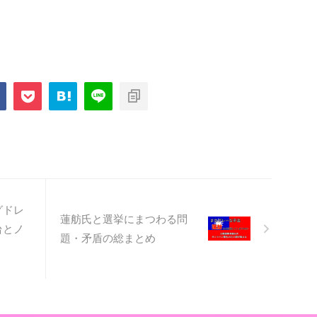
グドレ
蓮舫氏と選挙にまつわる問
台とノ
題・矛盾の総まとめ