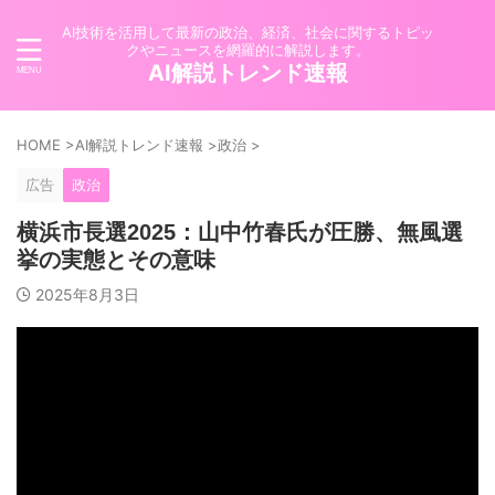
AI技術を活用して最新の政治、経済、社会に関するトピッ
クやニュースを網羅的に解説します。
AI解説トレンド速報
HOME
>
AI解説トレンド速報
>
政治
>
広告
政治
横浜市長選2025：山中竹春氏が圧勝、無風選
挙の実態とその意味
2025年8月3日