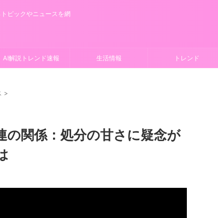
るトピックやニュースを網
AI解説トレンド速報
生活情報
トレンド
ス
>
連の関係：処分の甘さに疑念が
は