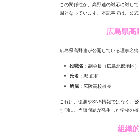
この関係性が、高野連の対応に対して
因となっています。本記事では、公式
広島県高
広島県高野連が公開している理事名簿
役職名
：副会長（広島北部地区
氏名
：堀 正和
所属
：広陵高校校長
これは、憶測やSNS情報ではなく、
公
す側に、当該問題が発生した学校の校
組織