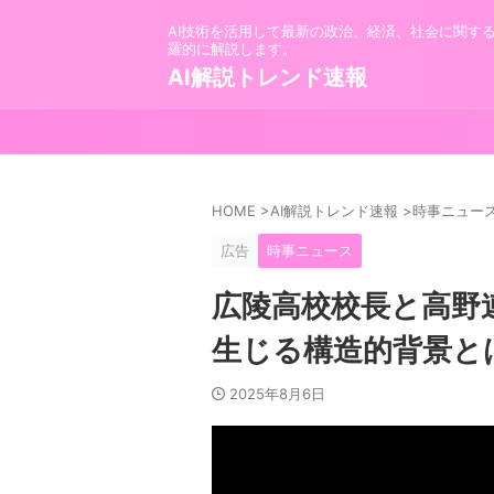
AI技術を活用して最新の政治、経済、社会に関す
羅的に解説します。
AI解説トレンド速報
HOME
>
AI解説トレンド速報
>
時事ニュー
広告
時事ニュース
広陵高校校長と高野
生じる構造的背景と
2025年8月6日