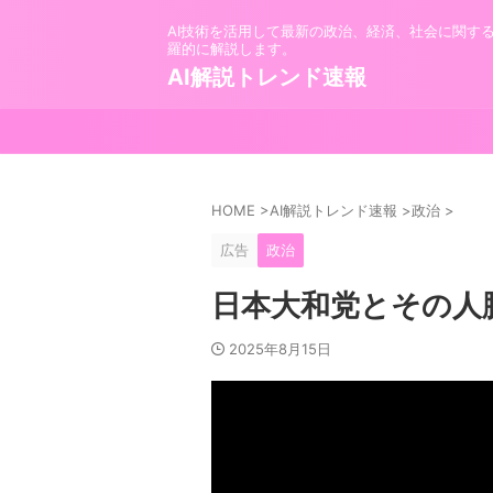
AI技術を活用して最新の政治、経済、社会に関す
羅的に解説します。
AI解説トレンド速報
HOME
>
AI解説トレンド速報
>
政治
>
広告
政治
日本大和党とその人
2025年8月15日