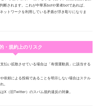
断されます。これが中華系botや業者botであれば、
ネットワークを利用している矛盾が浮き彫りになりま
 法的・規約上のリスク
を支払い拡散させている場合は「有償運動員」に該当する
酬や依頼による投稿であることを明示しない場合はステル
恐れ。
X（旧Twitter）のスパム規約違反の対象。