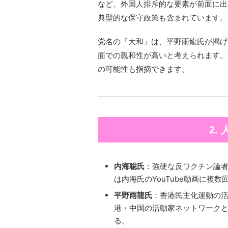
など、外国人排斥的な要素が前面に出
典型的な保守政策も含まれています。
党名の「大和」は、平野雨龍氏が掲げ
面での親和性が高いと考えられます。
の可能性も指摘できます。
2.
内海聡氏
：強硬な反ワクチン論
は内海氏のYouTube動画に複
平野雨龍氏
：香港民主化運動の
港・中国の活動家ネットワーク
る。