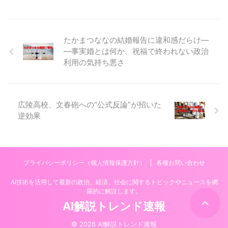
たかまつななの結婚報告に違和感だらけ―
―事実婚とは何か、祝福で終われない政治
利用の気持ち悪さ
広陵高校、文春砲への“公式反論”が招いた
逆効果
プライバシーポリシー（個人情報保護方針）
各種お問い合わせ
AI技術を活用して最新の政治、経済、社会に関するトピックやニュースを網
羅的に解説します。
AI解説トレンド速報
© 2026 AI解説トレンド速報