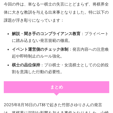
今回の件は、単なる一棋士の失言にとどまらず、将棋界全
体に大きな教訓を与える出来事となりました。特に以下の
課題が浮き彫りになっています：
解説・聞き手のコンプライアンス教育
：プライベート
に踏み込まない発言規範の徹底。
イベント運営側のチェック体制
：発言内容への注意喚
起や即時制止のルール強化。
棋士の品位保持
：プロ棋士・女流棋士としての公的役
割を意識した行動の必要性。
まとめ
2025年8月16日のJT杯で起きた竹部さゆりさんの発言
は、将棋界に深刻な影響を与える事件となりました。山崎