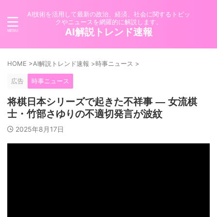
AI技術を活用して最新の政治、経済、社会に関するトピッ
クやニュースを網羅的に解説します。
AI解説トレンド速報
HOME
>
AI解説トレンド速報
>
時事ニュース
>
広告
時事ニュース
将棋日本シリーズで起きた不祥事 ― 女流棋
士・竹部さゆりの不適切発言が波紋
2025年8月17日