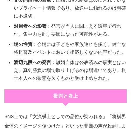
非公開情報の暴露
：山崎九段の離婚は公にされていな
いプライベート情報であり、放送中に触れるのは明確
に不適切。
対局者への影響
：発言が当人に聞こえる環境で行わ
れ、集中力を乱す要因になった可能性がある。
場の性質
：会場には子どもや家族連れも多く、健全な
将棋普及イベントにおいて相応しくない内容だった。
渡辺九段への発言
：離婚自体は公表済みの事実とはい
え、真剣勝負の場で取り上げるのは場違いであり、棋
士本人への敬意を欠くものと受け止められた。
批判と炎上
SNS上では「女流棋士としての品位が疑われる」「将棋界
全体のイメージを傷つけた」といった非難の声が殺到しま