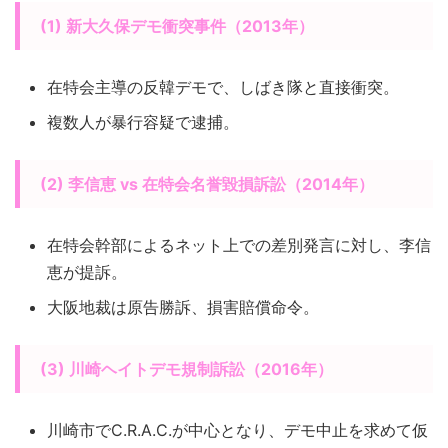
(1) 新大久保デモ衝突事件（2013年）
在特会主導の反韓デモで、しばき隊と直接衝突。
複数人が暴行容疑で逮捕。
(2) 李信恵 vs 在特会名誉毀損訴訟（2014年）
在特会幹部によるネット上での差別発言に対し、李信
恵が提訴。
大阪地裁は原告勝訴、損害賠償命令。
(3) 川崎ヘイトデモ規制訴訟（2016年）
川崎市でC.R.A.C.が中心となり、デモ中止を求めて仮