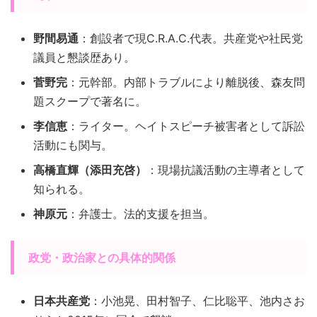
野間易通
：創設者で現C.R.A.C.代表。共産党や社民党
議員と懇談歴あり。
菅野完
：元幹部。内部トラブルにより離脱後、森友問
題スクープで著名に。
李信恵
：ライター。ヘイトスピーチ被害者として訴訟
活動にも関与。
高橋直輝（添田充啓）
：現場抗議活動の主導者として
知られる。
神原元
：弁護士。法的支援を担当。
政党・政治家との具体的関係
日本共産党
：小池晃、田村智子、仁比聡平、池内さお