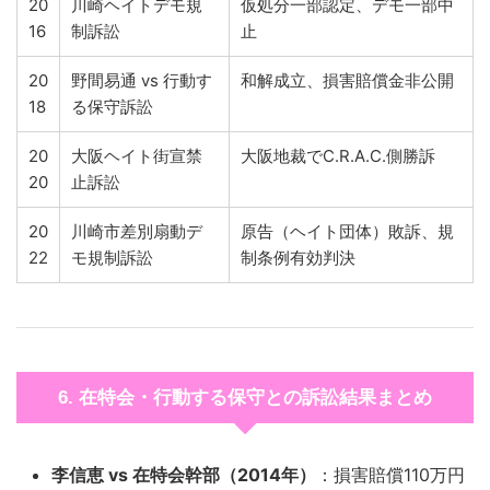
20
川崎ヘイトデモ規
仮処分一部認定、デモ一部中
16
制訴訟
止
20
野間易通 vs 行動す
和解成立、損害賠償金非公開
18
る保守訴訟
20
大阪ヘイト街宣禁
大阪地裁でC.R.A.C.側勝訴
20
止訴訟
20
川崎市差別扇動デ
原告（ヘイト団体）敗訴、規
22
モ規制訴訟
制条例有効判決
6. 在特会・行動する保守との訴訟結果まとめ
李信恵 vs 在特会幹部（2014年）
：損害賠償110万円