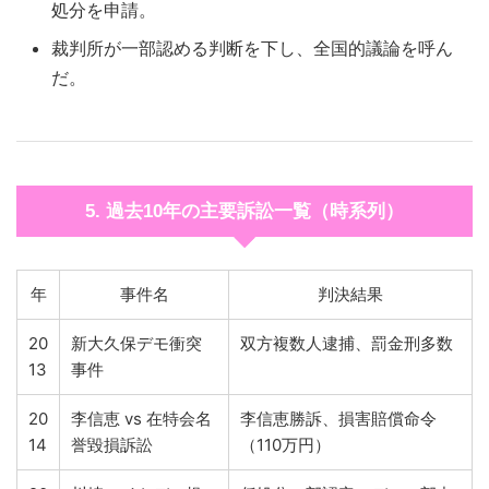
処分を申請。
裁判所が一部認める判断を下し、全国的議論を呼ん
だ。
5. 過去10年の主要訴訟一覧（時系列）
年
事件名
判決結果
20
新大久保デモ衝突
双方複数人逮捕、罰金刑多数
13
事件
20
李信恵 vs 在特会名
李信恵勝訴、損害賠償命令
14
誉毀損訴訟
（110万円）