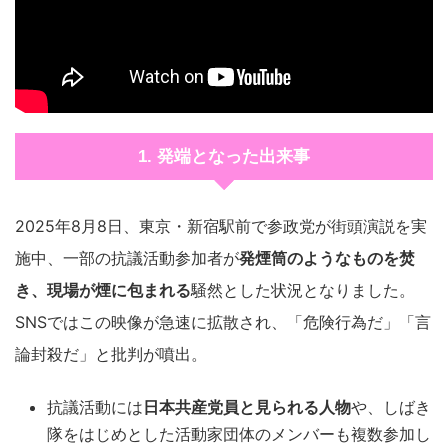
1. 発端となった出来事
2025年8月8日、東京・新宿駅前で参政党が街頭演説を実
施中、一部の抗議活動参加者が
発煙筒のようなものを焚
き、現場が煙に包まれる
騒然とした状況となりました。
SNSではこの映像が急速に拡散され、「危険行為だ」「言
論封殺だ」と批判が噴出。
抗議活動には
日本共産党員と見られる人物
や、しばき
隊をはじめとした活動家団体のメンバーも複数参加し