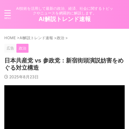
AI技術を活用して最新の政治、経済、社会に関するトピッ
クやニュースを網羅的に解説します。
AI解説トレンド速報
HOME
>
AI解説トレンド速報
>
政治
>
広告
政治
日本共産党 vs 参政党：新宿街頭演説妨害をめ
ぐる対立構造
2025年8月23日