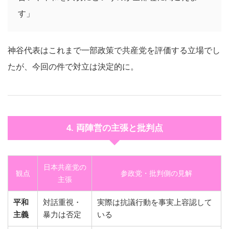
す」
神谷代表はこれまで一部政策で共産党を評価する立場でし
たが、今回の件で対立は決定的に。
4. 両陣営の主張と批判点
日本共産党の
観点
参政党・批判側の見解
主張
平和
対話重視・
実際は抗議行動を事実上容認して
主義
暴力は否定
いる