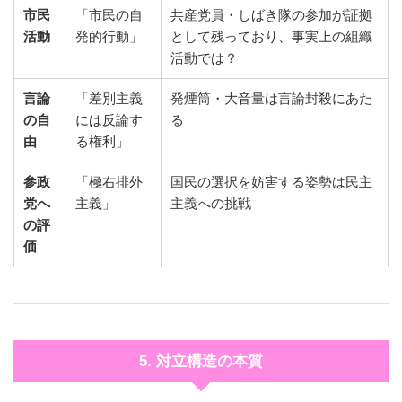
市民
「市民の自
共産党員・しばき隊の参加が証拠
活動
発的行動」
として残っており、事実上の組織
活動では？
言論
「差別主義
発煙筒・大音量は言論封殺にあた
の自
には反論す
る
由
る権利」
参政
「極右排外
国民の選択を妨害する姿勢は民主
党へ
主義」
主義への挑戦
の評
価
5. 対立構造の本質