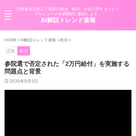
AI技術を活用して最新の政治、経済、社会に関するトピッ
クやニュースを網羅的に解説します。
AI解説トレンド速報
HOME
>
AI解説トレンド速報
>
政治
>
広告
政治
参院選で否定された「2万円給付」を実施する
問題点と背景
2025年9月5日