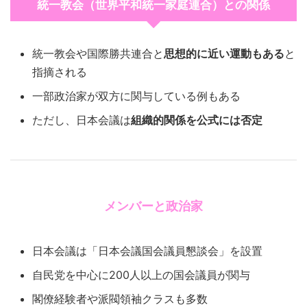
統一教会（世界平和統一家庭連合）との関係
統一教会や国際勝共連合と
思想的に近い運動もある
と
指摘される
一部政治家が双方に関与している例もある
ただし、日本会議は
組織的関係を公式には否定
メンバーと政治家
日本会議は「日本会議国会議員懇談会」を設置
自民党を中心に200人以上の国会議員が関与
閣僚経験者や派閥領袖クラスも多数