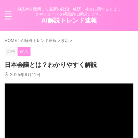
AI技術を活用して最新の政治、経済、社会に関するトピッ
クやニュースを網羅的に解説します。
AI解説トレンド速報
HOME
>
AI解説トレンド速報
>
政治
>
広告
政治
日本会議とは？わかりやすく解説
2025年9月11日