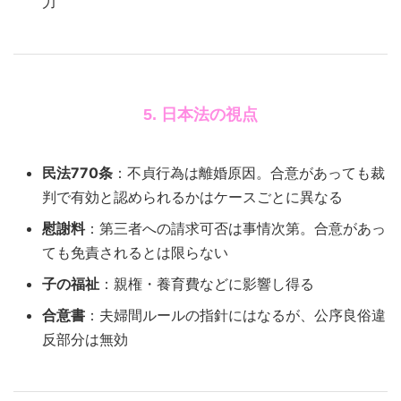
力
5. 日本法の視点
民法770条
：不貞行為は離婚原因。合意があっても裁
判で有効と認められるかはケースごとに異なる
慰謝料
：第三者への請求可否は事情次第。合意があっ
ても免責されるとは限らない
子の福祉
：親権・養育費などに影響し得る
合意書
：夫婦間ルールの指針にはなるが、公序良俗違
反部分は無効