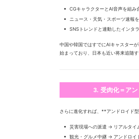
CGキャラクターとAI音声を組
ニュース・天気・スポーツ速報
SNSトレンドと連動したインタ
中国や韓国ではすでにAIキャスター
始まっており、日本も近い将来追随す
3. 受肉化＝ア
さらに進化すれば、**アンドロイド型
災害現場への派遣 → リアルタイ
観光・グルメ中継 → アンドロ