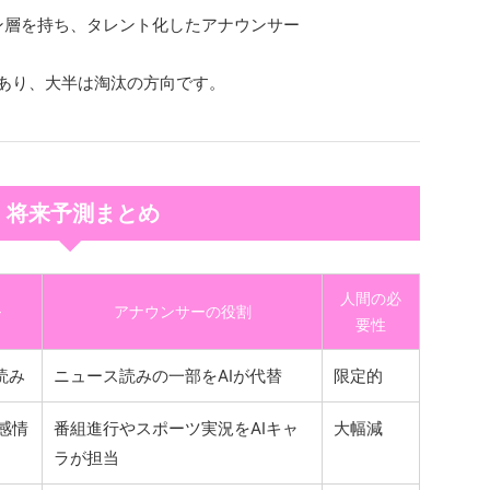
ファン層を持ち、タレント化したアナウンサー
であり、大半は淘汰の方向です。
. 将来予測まとめ
人間の必
ル
アナウンサーの役割
要性
読み
ニュース読みの一部をAIが代替
限定的
＋感情
番組進行やスポーツ実況をAIキャ
大幅減
ラが担当