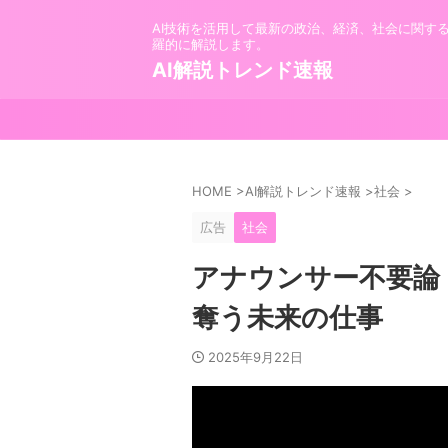
AI技術を活用して最新の政治、経済、社会に関す
羅的に解説します。
AI解説トレンド速報
HOME
>
AI解説トレンド速報
>
社会
>
広告
社会
アナウンサー不要論：
奪う未来の仕事
2025年9月22日