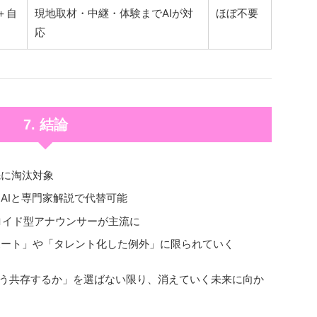
＋自
現地取材・中継・体験までAIが対
ほぼ不要
応
7. 結論
先に淘汰対象
AIと専門家解説で代替可能
ンドロイド型アナウンサーが主流に
ポート」や「タレント化した例外」に限られていく
どう共存するか」を選ばない限り、消えていく未来に向か