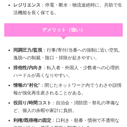
レジリエンス
：停電・断水・物流途絶時に、共助で生
活機能を長く保てる。
デメリット（強い）
同調圧力/監視
：行事/寄付/当番への強制に近い空気。
逸脱への制裁・陰口・排除が起きやすい。
排他性/内向き
：転入者・外国人・少数者への心理的
ハードルが高くなりやすい。
情報の“村化”
：閉じたネットワーク内でうわさや誤情
報が強化再生産されることがある。
役回り/時間コスト
：自治会・消防団・祭礼の準備な
ど、個人の余暇や家計に負担。
利権/既得権の固定
：口利き・順番・慣例で不透明な