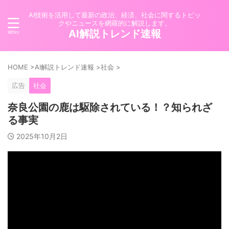
AI技術を活用して最新の政治、経済、社会に関するトピッ
クやニュースを網羅的に解説します。
AI解説トレンド速報
HOME
>
AI解説トレンド速報
>
社会
>
広告
社会
奈良公園の鹿は駆除されている！？知られざ
る事実
2025年10月2日