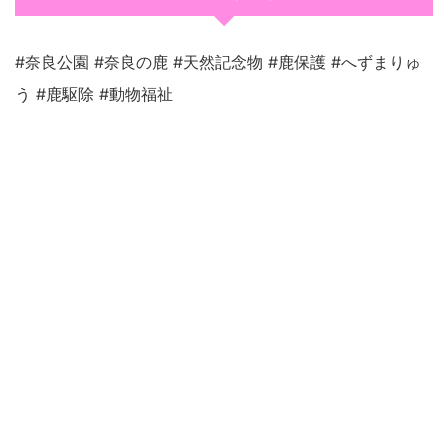
#奈良公園 #奈良の鹿 #天然記念物 #鹿保護 #へずまりゅ
う #鹿駆除 #動物福祉