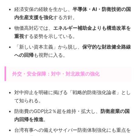
経済安保の経験を生かし、
半導体・AI・防衛技術の国
内生産支援を強化
する方針。
物価高対応では、
エネルギー補助金よりも構造改革を
重視
する姿勢を示している。
「新しい資本主義」から脱し、
保守的な財政健全路線
への回帰
も視野に入る。
外交・安全保障：対中・対北政策の強化
対中抑止を明確に掲げる「戦略的防衛強化論者」とし
て知られる。
防衛費のGDP比2％超を維持・拡大し、
防衛産業の国
内回帰を推進
。
台湾有事への備えやサイバー防衛体制強化にも重点を