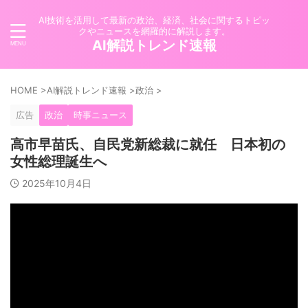
AI技術を活用して最新の政治、経済、社会に関するトピッ
クやニュースを網羅的に解説します。
AI解説トレンド速報
HOME
>
AI解説トレンド速報
>
政治
>
広告
政治
時事ニュース
高市早苗氏、自民党新総裁に就任 日本初の
女性総理誕生へ
2025年10月4日