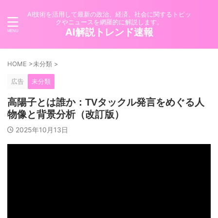
AI技術を活用して最新の政治、経済、社会に関するトピッ
クやニュースを網羅的に解説します。
AI解説トレンド速報
HOME
>
未分類
>
広告
未分類
高陽子とは誰か：TVタックル発言をめぐる人
物像と背景分析（改訂版）
2025年10月13日