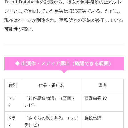
Talent Databankの記載から、彼女が同事務所の正式タレ
ントとして活動していた事実はほぼ確実である。ただし、
現在はページが削除され、事務所との契約が終了している
可能性が高い。
◆ 出演作・メディア露出（確認できる範囲）
種別
作品・番組名
備考
ドラ
『銀座黒猫物語』（関西テ
西野由香 役
マ
レビ）
ドラ
『さくらの親子丼2』（フジ
脇役出演
マ
テレビ）