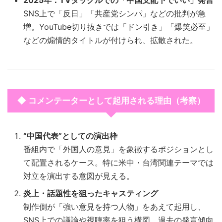
2025年：TVタックルでの「中国支配下でいい」発言
SNS上で「反日」「共産党シンパ」などの批判が急
増。YouTube切り抜きでは「ドン引き」「爆笑必至」
などの煽情的タイトルが付けられ、拡散された。
◆ コメンテーターとして起用される理由（考察）
“中国代表”としての演出枠
番組内で「外国人の意見」を象徴するポジションとし
て配置されるケース。特に米中・台湾関連テーマでは
対立を演出する意図が見える。
炎上・話題性を狙ったキャスティング
制作側が「強い意見を持つ人物」をあえて起用し、
SNS上での議論や視聴率を狙う構図。過去の発言傾向