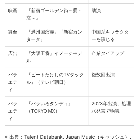
映画
『新宿ゴールデン街～愛・
助演
哀～』
舞台
『満州国演義』『新宿カン
中国系キャラクタ
タータ』
ーを演じる
広告
『大阪王将』イメージモデ
企業タイアップ
ル
バラ
『ビートたけしのTVタック
複数回出演
エテ
ル』（テレビ朝日）
ィ
バラ
『バラいろダンディ』
2023年出演、処理
エテ
（TOKYO MX）
水発言で物議
ィ
※ 出典：Talent Databank, Japan Music（キャッシュ）,