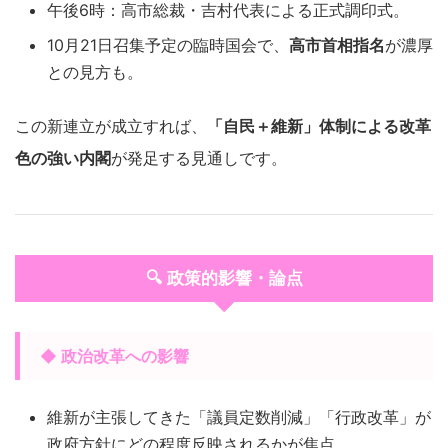
午後6時：高市総裁・吉村代表による正式調印式。
10月21日召集予定の臨時国会で、
高市首相指名
が濃厚
との見方も。
この新連立が成立すれば、
「自民＋維新」体制による改革
色の強い内閣
が発足する見通しです。
🔍 政策的影響・論点
◆ 政治改革への影響
維新が主張してきた「議員定数削減」「行政改革」が
政府方針にどの程度反映されるかが焦点。