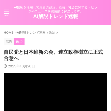
AI技術を活用して最新の政治、経済、社会に関するトピッ
クやニュースを網羅的に解説します。
AI解説トレンド速報
HOME
>
AI解説トレンド速報
>
政治
>
広告
政治
自民党と日本維新の会、連立政権樹立に正式
合意へ
2025年10月20日