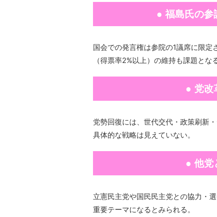
● 福島氏の
国会での発言権は参院の1議席に限定
（得票率2%以上）の維持も課題とな
● 党
党勢回復には、世代交代・政策刷新・
具体的な戦略は見えていない。
● 他
立憲民主党や国民民主党との協力・選
重要テーマになるとみられる。