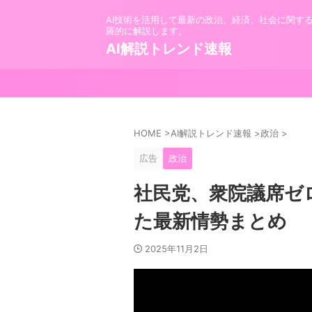
AI技術を活用して最新の政治、経済、社会に関す
羅的に解説します。
AI解説トレンド速報
HOME
>
AI解説トレンド速報
>
政治
>
広告
政治
社民党、衆院議席ゼ
た最新情勢まとめ
2025年11月2日