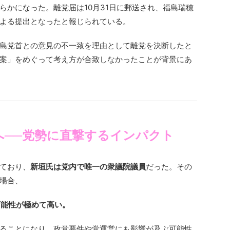
らかになった。離党届は10月31日に郵送され、福島瑞穂
よる提出となったと報じられている。
島党首との意見の不一致を理由として離党を決断したと
案」をめぐって考え方が合致しなかったことが背景にあ
へ──党勢に直撃するインパクト
ており、
新垣氏は党内で唯一の衆議院議員
だった。その
場合、
可能性が極めて高い。
ることになり、政党要件や党運営にも影響が及ぶ可能性