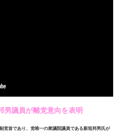
邦男議員が離党意向を表明
副党首であり、党唯一の衆議院議員である新垣邦男氏が