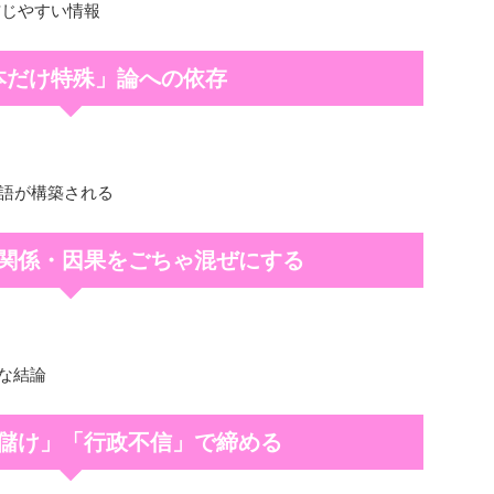
信じやすい情報
日本だけ特殊」論への依存
物語が構築される
後関係・因果をごちゃ混ぜにする
的な結論
「金儲け」「行政不信」で締める