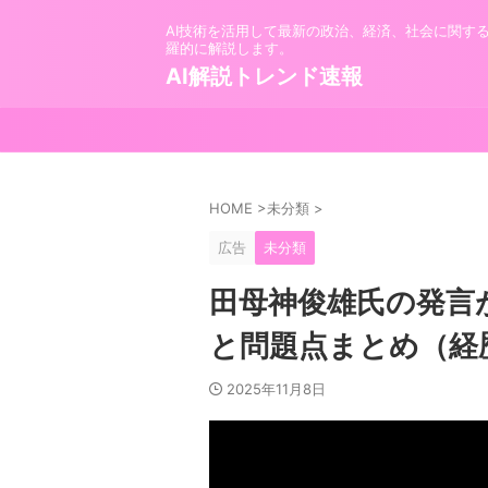
AI技術を活用して最新の政治、経済、社会に関す
羅的に解説します。
AI解説トレンド速報
HOME
>
未分類
>
広告
未分類
田母神俊雄氏の発言
と問題点まとめ（経
2025年11月8日