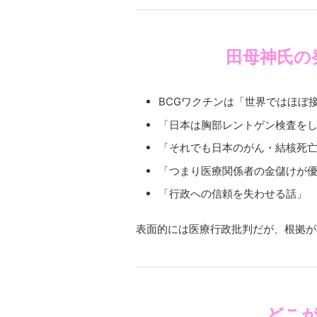
田母神氏の
BCGワクチンは「世界ではほぼ
「日本は胸部レントゲン検査を
「それでも日本のがん・結核死
「つまり医療関係者の金儲けが
「行政への信頼を失わせる話」
表面的には医療行政批判だが、根拠が
どこ