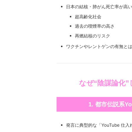
日本の結核・肺がん死亡率が高
超高齢化社会
過去の喫煙率の高さ
再燃結核のリスク
ワクチンやレントゲンの有無と
なぜ“陰謀論化
1. 都市伝説系Y
発言に典型的な「YouTube 