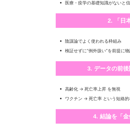
医療・疫学の基礎知識がないと
2. 「
陰謀論でよく使われる枠組み
検証せずに“例外扱い”を前提に
3. データの前
高齢化 → 死亡率上昇 を無視
ワクチン → 死亡率 という短絡
4. 結論を