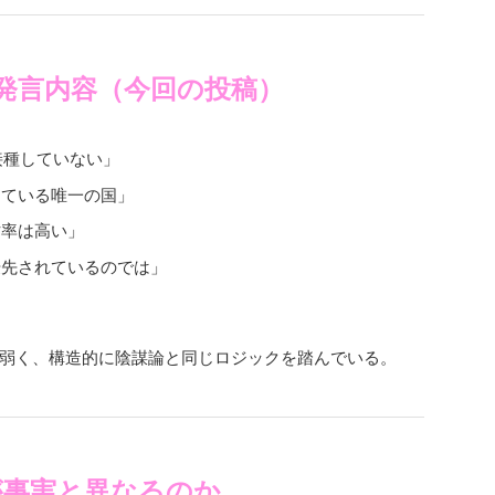
発言内容（今回の投稿）
接種していない」
している唯一の国」
亡率は高い」
優先されているのでは」
弱く、構造的に陰謀論と同じロジックを踏んでいる。
が事実と異なるのか