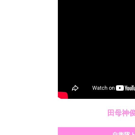
田母神
自衛隊