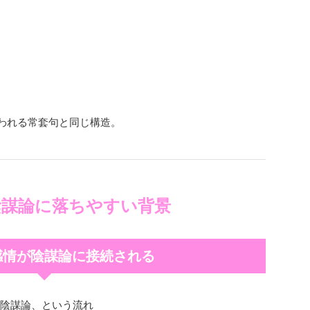
われる常套句と同じ構造。
陰謀論に落ちやすい背景
感情が陰謀論に接続される
→ 陰謀論、という流れ