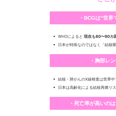
・BCGは“世界
WHOによると
現在も80〜90カ
日本が特殊なのではなく「結核
・胸部レン
結核・肺がんのX線検査は世界中
日本は高齢化による結核再燃リ
・死亡率が高いのは