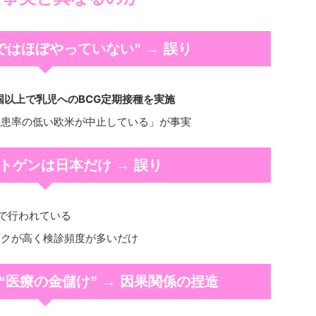
誤り
ではほぼやっていない” →
国以上で乳児へのBCG定期接種を実施
罹患率の低い欧米が中止している」が事実
誤り
トゲンは日本だけ →
で行われている
スクが高く検診頻度が多いだけ
因果関係の捏造
“医療の金儲け” →