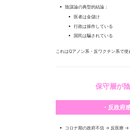
陰謀論の典型的結論：
医者は金儲け
行政は操作している
国民は騙されている
これはQアノン系・反ワクチン系で使
保守層が
・反政府
コロナ期の政府不信 → 反医療 