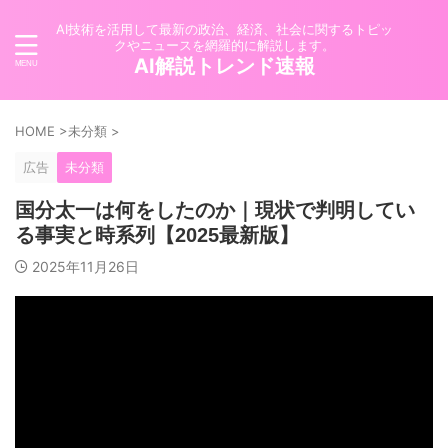
AI技術を活用して最新の政治、経済、社会に関するトピッ
クやニュースを網羅的に解説します。
AI解説トレンド速報
HOME
>
未分類
>
広告
未分類
国分太一は何をしたのか｜現状で判明してい
る事実と時系列【2025最新版】
2025年11月26日